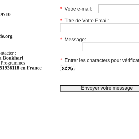
*
Votre e-mail:
2-9710
*
Titre de Votre Email:
de.org
*
Message:
ntacter :
 Boukhari
*
Entrer les characters pour vérific
s Programmes
51936118 en France