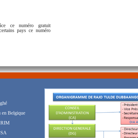
âce ce numéro gratuit
certains pays ce numéro
oghé
 en Belgique
n RIM
USA