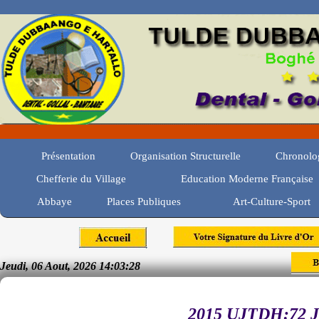
Présentation
Organisation Structurelle
Chronolo
Chefferie du Village
Education Moderne Française
Abbaye
Places Publiques
Art-Culture-Sport
Jeudi, 06 Aout, 2026 14:03:28
2015 UJTDH:72