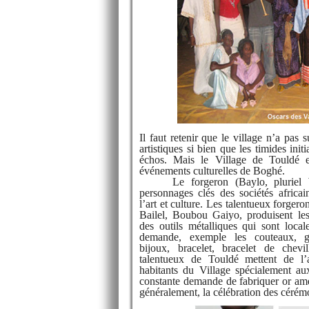
Il faut retenir que le village n’a pas 
artistiques si bien que les timides init
échos. Mais le Village de Touldé e
événements culturelles de Boghé.
Le forgeron (Baylo, pluriel Wa
personnages clés des sociétés africa
l’art et culture. Les talentueux forger
Bailel, Boubou Gaiyo, produisent les
des outils métalliques qui sont locale
demande, exemple les couteaux, gri
bijoux, bracelet, bracelet de chevil
talentueux de Touldé mettent de l’
habitants du Village spécialement a
constante demande de fabriquer or amél
généralement, la célébration des cérém