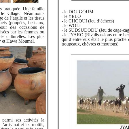
ès pratiquée. Une famille
- le DOUGOUM
le village. Néanmoins
- le YELO
 de l’argile et les tissus
- le CHOQUI (Jeu d’échecs)
uets (poupées, bestiaux,
- le WOLI
pour des occasions de
- le SUDSUDODU (Jeu de cage-cag
nisées par les femmes ou
- le JYARO (Rivalisassions entre ber
tés culturelles. Les plus
qui d’entre eux était le plus proche
iby et Hawa Moumel.
troupeaux, chèvres et moutons).
parmi ses activités la
 l’artisanat et les motifs,