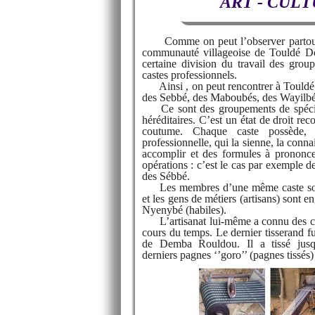
ART - CUL
Comme on peut l’observer partout 
communauté villageoise de Touldé D
certaine division du travail des grou
castes professionnels.
Ainsi , on peut rencontrer à Touldé
des Sebbé, des Maboubés, des Wayilbé
Ce sont des groupements de spéciali
héréditaires. C’est un état de droit re
coutume. Chaque caste possède, 
professionnelle, qui la sienne, la conna
accomplir et des formules à prononce
opérations : c’est le cas par exemple 
des Sébbé.
Les membres d’une même caste sont
et les gens de métiers (artisans) sont e
Nyenybé (habiles).
L’artisanat lui-même a connu des c
cours du temps. Le dernier tisserand f
de Demba Rouldou. Il a tissé jusq
derniers pagnes ‘’goro’’ (pagnes tissés