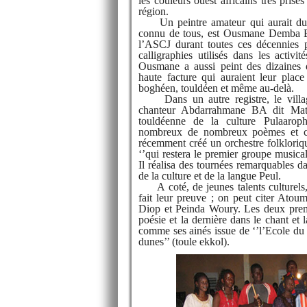
les couleurs ouest africains très prisé
région.
Un peintre amateur qui aurait du 
connu de tous, est Ousmane Demba BA
l’ASCJ durant toutes ces décennies p
calligraphies utilisés dans les activit
Ousmane a aussi peint des dizaines d
haute facture qui auraient leur plac
boghéen, touldéen et même au-delà.
Dans un autre registre, le villag
chanteur Abdarrahmane BA dit Mat
touldéenne de la culture Pulaarop
nombreux de nombreux poèmes et ch
récemment créé un orchestre folklori
‘’qui restera le premier groupe musical
Il réalisa des tournées remarquables d
de la culture et de la langue Peul.
A coté, de jeunes talents culturels,
fait leur preuve ; on peut citer At
Diop et Peinda Woury. Les deux premi
poésie et la dernière dans le chant et 
comme ses ainés issue de ‘’l’Ecole du t
dunes’’ (toule ekkol).