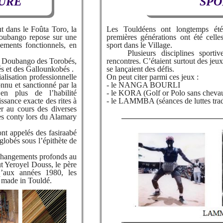
TURE
SPO
dans le Foûta Toro, la
Les Touldéens ont longtemps été
oubango repose sur une
premières générations ont été celle
pements fonctionnels, en
sport dans le Village.
Plusieurs disciplines sportive
 Doubango des Torobés,
rencontres. C’étaient surtout des jeux
s et des Gallounkobés .
se lançaient des défis.
sation professionnelle
On peut citer parmi ces jeux :
connu et sanctionné par la
- le NANGA BOURLI
en plus de l’habilité
- le KORA (Golf or Polo sans cheva
issance exacte des rites à
- le LAMMBA (séances de luttes trad
r au cours des diverses
des conty lors du Alamary
 appelés des fasiraabé
nglobés sous l’épithète de
hangements profonds au
ut Yeroyel Douss, le père
’aux années 1980, les
) made in Touldé.