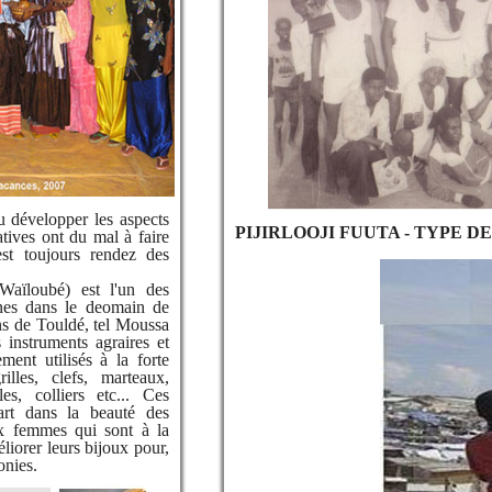
su développer les aspects
PIJIRLOOJI FUUTA - TYPE D
iatives ont du mal à faire
st toujours rendez des
ïloubé) est l'un des
ines dans le deomain de
ons de Touldé, tel Moussa
 instruments agraires et
ment utilisés à la forte
lles, clefs, marteaux,
les, colliers etc... Ces
art dans la beauté des
ux femmes qui sont à la
iorer leurs bijoux pour,
onies.