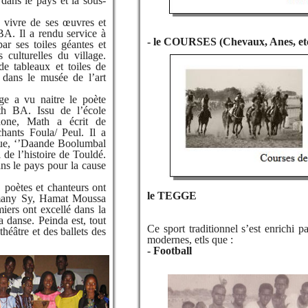
s dans le pays et la sous-
vivre de ses œuvres et
. Il a rendu service à
- le COURSES (Chevaux, Anes, et
ar ses toiles géantes et
és culturelles du village.
e tableaux et toiles de
e dans le musée de l’art
e a vu naitre le poète
h BA. Issu de l’école
hone, Math a écrit de
ants Foula/ Peul. Il a
que, ‘’Daande Boolumbal
 de l’histoire de Touldé.
ans le pays pour la cause
 poètes et chanteurs ont
le TEGGE
oumany Sy, Hamat Moussa
ers ont excellé dans la
la danse. Peinda est, tout
Ce sport traditionnel s’est enrichi p
héâtre et des ballets des
modernes, etls que :
- Football