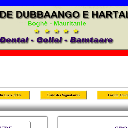
ructurelle
Chronologie des événements
Réalisations
cation Moderne Française
Education Islamique et Imams
Art-Culture-Sport
Photos-Audios-Videoss